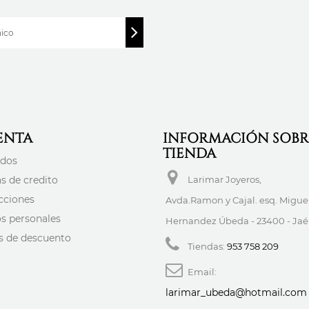
ENTA
INFORMACIÓN SOBR
TIENDA
idos
s de credito
Larimar Joyeros,
cciones
Avda.Ramon y Cajal. esq. Migue
os personales
Hernandez Úbeda - 23400 - Ja
es de descuento
Tiendas:
953 758 209
Email:
larimar_ubeda@hotmail.com