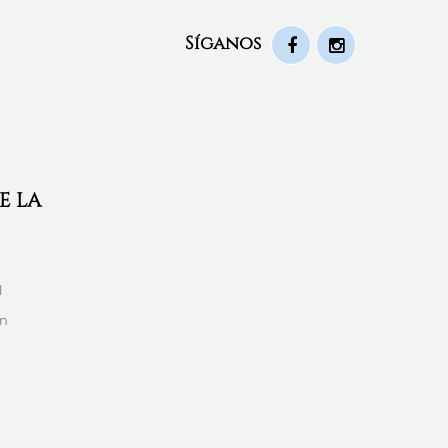
Síganos
E LA
l
én