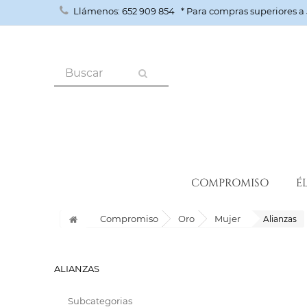
Llámenos:
652 909 854
* Para compras superiores 
COMPROMISO
É
Compromiso
Oro
Mujer
Alianzas
ALIANZAS
Subcategorias